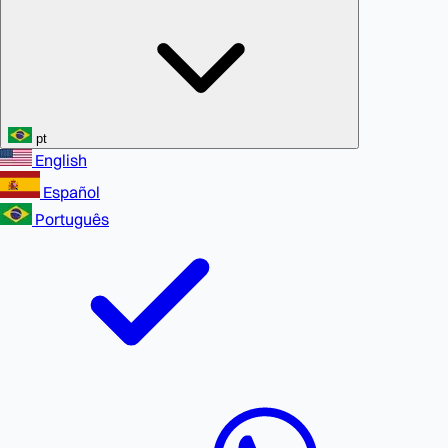
pt
English
Español
Português