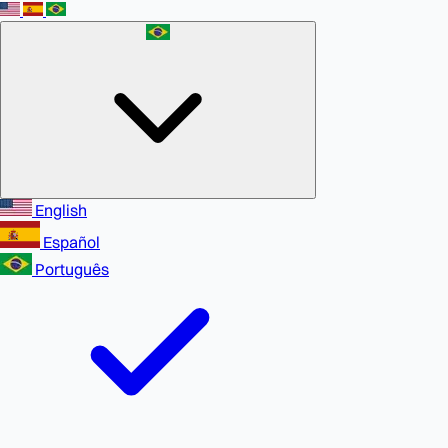
English
Español
Português