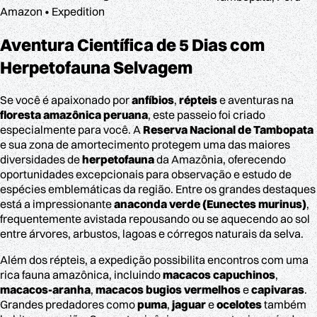
Amazon • Expedition
Aventura Científica de 5
Dias com
Herpetofauna Selvagem
Se você é apaixonado por
anfíbios
,
répteis
e aventuras na
floresta amazônica peruana
, este passeio foi criado
especialmente para você. A
Reserva Nacional de Tambopata
e sua zona de amortecimento protegem uma das maiores
diversidades de
herpetofauna
da Amazônia, oferecendo
oportunidades excepcionais para observação e estudo de
espécies emblemáticas da região. Entre os grandes destaques
está a impressionante
anaconda verde (Eunectes murinus)
,
frequentemente avistada repousando ou se aquecendo ao sol
entre árvores, arbustos, lagoas e córregos naturais da selva.
Além dos répteis, a expedição possibilita encontros com uma
rica fauna amazônica, incluindo
macacos capuchinos
,
macacos-aranha
,
macacos bugios vermelhos
e
capivaras
.
Grandes predadores como
puma
,
jaguar
e
ocelotes
também