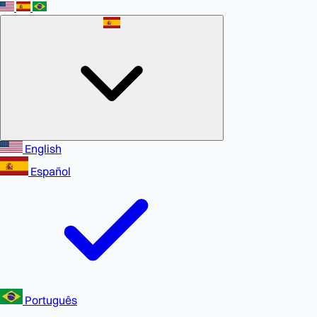
English
Español
Português