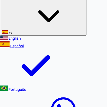
es
English
Español
Português