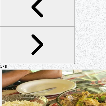
1
/ 8