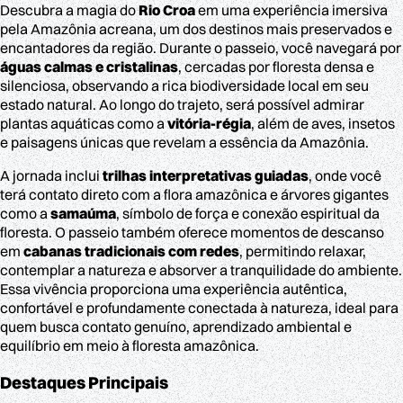
Descubra a magia do
Rio Croa
em uma experiência imersiva
pela Amazônia acreana, um dos destinos mais preservados e
encantadores da região. Durante o passeio, você navegará por
águas calmas e cristalinas
, cercadas por floresta densa e
silenciosa, observando a rica biodiversidade local em seu
estado natural. Ao longo do trajeto, será possível admirar
plantas aquáticas como a
vitória-régia
, além de aves, insetos
e paisagens únicas que revelam a essência da Amazônia.
A jornada inclui
trilhas interpretativas guiadas
, onde você
terá contato direto com a flora amazônica e árvores gigantes
como a
samaúma
, símbolo de força e conexão espiritual da
floresta. O passeio também oferece momentos de descanso
em
cabanas tradicionais com redes
, permitindo relaxar,
contemplar a natureza e absorver a tranquilidade do ambiente.
Essa vivência proporciona uma experiência autêntica,
confortável e profundamente conectada à natureza, ideal para
quem busca contato genuíno, aprendizado ambiental e
equilíbrio em meio à floresta amazônica.
Destaques Principais