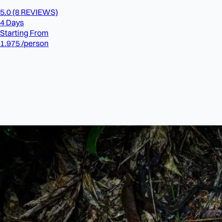
5.0
(8 REVIEWS)
4 Days
Starting From
1.975
/person