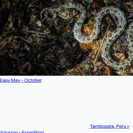
Easy
May – October
Tambopata, Peru •
Amazon • Expedition