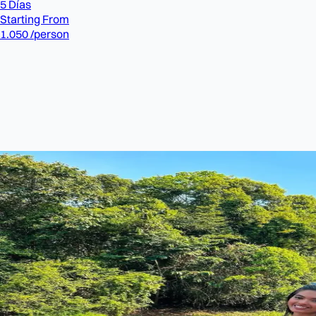
5 Días
Starting From
1.050
/person