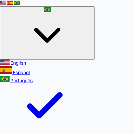
English
Español
Português