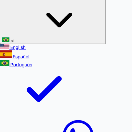
pt
English
Español
Português