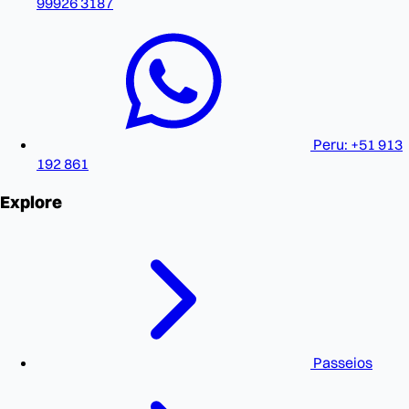
99926 3187
Peru: +51 913
192 861
Explore
Passeios