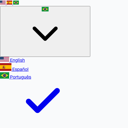
English
Español
Português