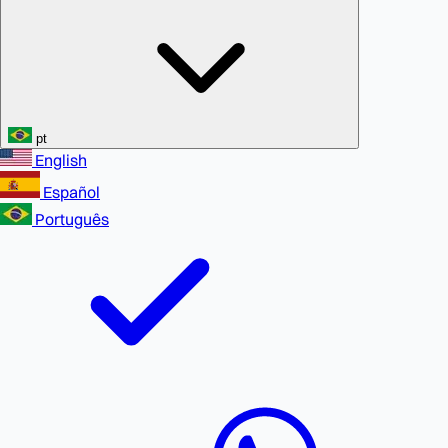
pt
English
Español
Português