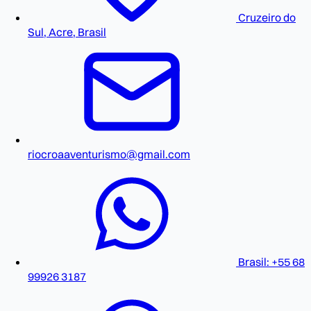
Cruzeiro do
Sul, Acre, Brasil
riocroaaventurismo@gmail.com
Brasil: +55 68
99926 3187