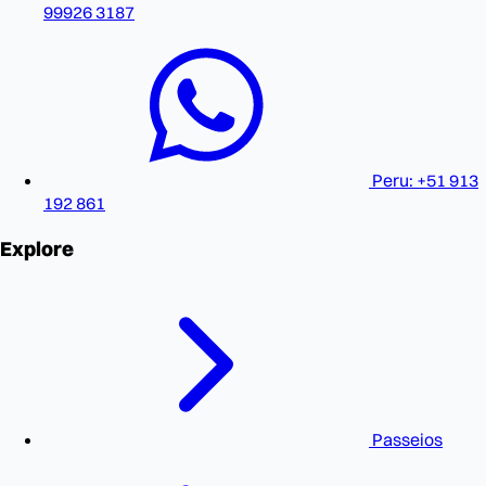
99926 3187
Peru: +51 913
192 861
Explore
Passeios