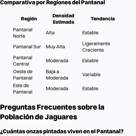
Comparativa por Regiones del Pantanal
Densidad
Región
Tendencia
Estimada
Pantanal
Alta
Estable
Norte
Ligeramente
Pantanal Sur
Muy Alta
Creciente
Pantanal
Moderada
Estable
Central
Oeste de
Baja a
Variable
Pantanal
Moderada
Este de
Moderada
Estable
Pantanal
Preguntas Frecuentes sobre la
Población de Jaguares
¿Cuántas onzas pintadas viven en el Pantanal?