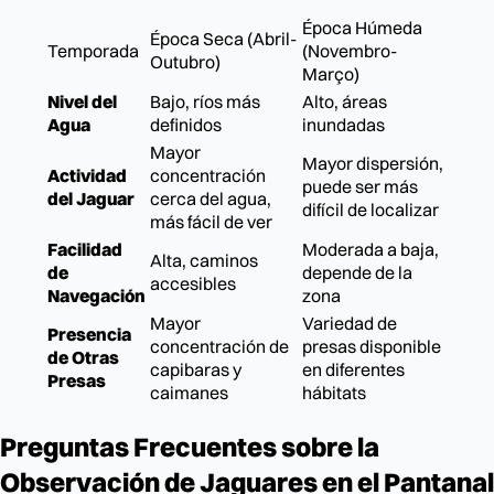
Época Húmeda
Época Seca (Abril-
Temporada
(Novembro-
Outubro)
Março)
Nivel del
Bajo, ríos más
Alto, áreas
Agua
definidos
inundadas
Mayor
Mayor dispersión,
Actividad
concentración
puede ser más
del Jaguar
cerca del agua,
difícil de localizar
más fácil de ver
Facilidad
Moderada a baja,
Alta, caminos
de
depende de la
accesibles
Navegación
zona
Mayor
Variedad de
Presencia
concentración de
presas disponible
de Otras
capibaras y
en diferentes
Presas
caimanes
hábitats
Preguntas Frecuentes sobre la
Observación de Jaguares en el Pantanal