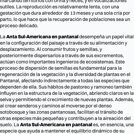
marcando territorios con orina y heces, y en vocalizaciones
sutiles. La reproducción es relativamente lenta, con una
gestación que dura alrededor de 13 meses y una sola cría por
parto, lo que hace que la recuperación de poblaciones sea un
proceso delicado.
La
Anta Sul-Americana en pantanal
desempeña un papel vital
en la configuración del paisaje a través de su alimentación y
desplazamiento. Al consumir frutos y semillas, y
posteriormente dispersarlos a través de sus excrementos,
actúan como importantes ingenieros de ecosistemas. Este
proceso de dispersión de semillas es fundamental para la
regeneración de la vegetación y la diversidad de plantas en el
Pantanal, afectando indirectamente a todas las especies que
dependen de ella. Sus hábitos de pastoreo y ramoneo también
influyen en la estructura de la vegetación, abriendo claros en la
selva y permitiendo el crecimiento de nuevas plantas. Además,
al crear senderos y caminos al moverse por el denso
sotobosque y las zonas pantanosas, facilitan el tránsito de
otras especies más pequeñas y contribuyen a la aireación del
suelo. La
Anta Sul-Americana en pantanal
es, en esencia, una
especie que ayuda a mantener el equilibrio dinámico de su