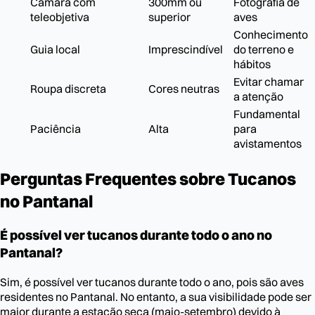
Câmara com
300mm ou
Fotografia de
teleobjetiva
superior
aves
Conhecimento
Guia local
Imprescindível
do terreno e
hábitos
Evitar chamar
Roupa discreta
Cores neutras
a atenção
Fundamental
Paciência
Alta
para
avistamentos
Perguntas Frequentes sobre Tucanos
no Pantanal
É possível ver tucanos durante todo o ano no
Pantanal?
Sim, é possível ver tucanos durante todo o ano, pois são aves
residentes no Pantanal. No entanto, a sua visibilidade pode ser
maior durante a estação seca (maio-setembro) devido à