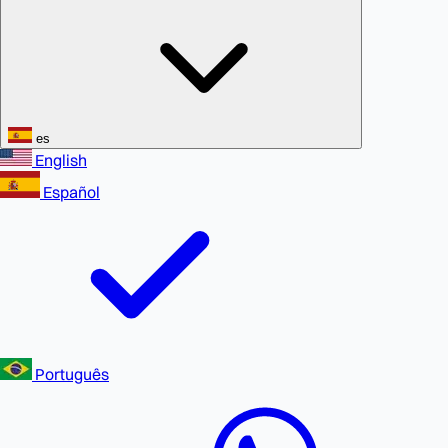
es
English
Español
Português