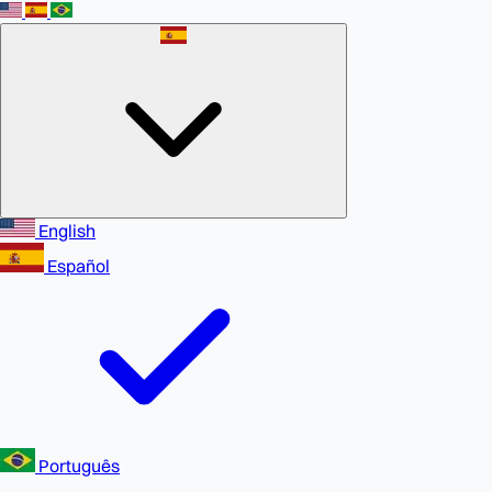
English
Español
Português