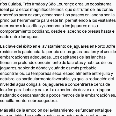
ríos Cuiabá, Três Irmãos y São Lourenço crea un ecosistema
ideal para estos magníficos felinos, que disfrutan de las zonas
ribereñas para cazar y descansar. Los paseos en lancha son la
principal herramienta para este fin, permitiendo a los visitantes
acercarse a las orillas y observar a los jaguares en su
comportamiento cotidiano, desde el acecho de presas hasta el
nado entre las aguas.
La clave del éxito en el avistamiento de jaguares en Porto Jofre
reside en la paciencia, la pericia de los guías locales y el uso de
embarcaciones adecuadas. Los capitanes de las lanchas
tienen un profundo conocimiento de las rutas y hábitos de los
jaguares, sabiendo dónde y cuándo es más probable
encontrarlos. La temporada seca, especialmente entre julio y
octubre, es particularmente favorable, ya que la reducción del
nivel del agua obliga a los jaguares a concentrarse cerca de
los ríos para beber y cazar. La experiencia de ver a un jaguar
nadando o descansando a pocos metros de la embarcación es,
sencillamente, sobrecogedora.
Más allá de la emoción del avistamiento, es fundamental que
esta actividad se realice bajo los principios del ecoturismo