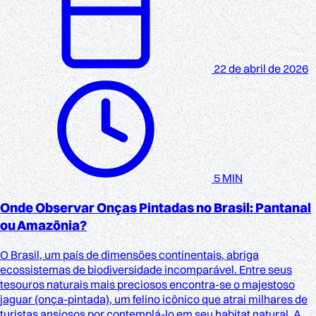
22 de abril de 2026
5 MIN
Onde Observar Onças Pintadas no Brasil: Pantanal
ou Amazônia?
O Brasil, um país de dimensões continentais, abriga
ecossistemas de biodiversidade incomparável. Entre seus
tesouros naturais mais preciosos encontra-se o majestoso
jaguar (onça-pintada), um felino icônico que atrai milhares de
turistas ansiosos por contemplá-lo em seu habitat natural. A