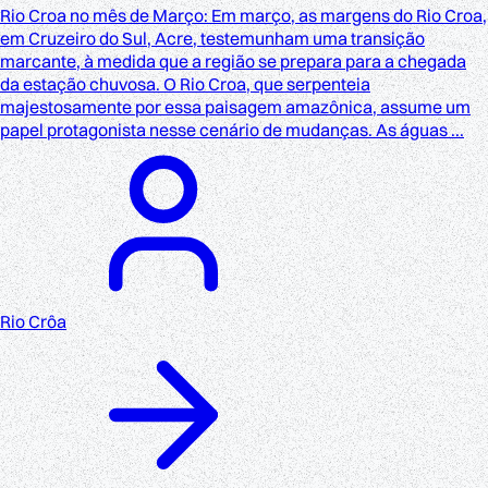
Rio Croa no mês de Março: Em março, as margens do Rio Croa,
em Cruzeiro do Sul, Acre, testemunham uma transição
marcante, à medida que a região se prepara para a chegada
da estação chuvosa. O Rio Croa, que serpenteia
majestosamente por essa paisagem amazônica, assume um
papel protagonista nesse cenário de mudanças. As águas ...
Rio Crôa