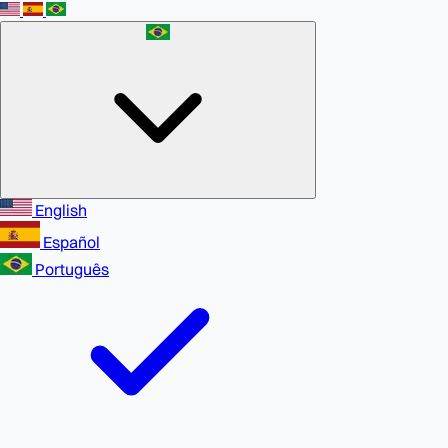
English
Español
Português