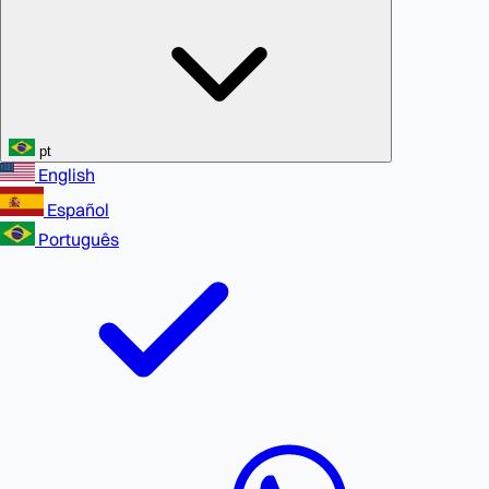
pt
English
Español
Português